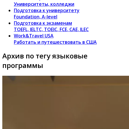
Университеты, колледжи
Подготовка к университету
Foundation, A-level
Подготовка к экзаменам
TOEFL, IELTC, TOEIC, FCE, CAE, ILEC
Work&Travel USA
Работать и путешествовать в США
Архив по тегу языковые
программы