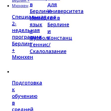
в
для
Берлине
Университета
Специальная
Немецкий
18+ в
2-
язык
Берлине
недельная
+
и
программа
Футбол/
Констанц
Берлин
Теннис/
+
Скалолазание
Мюнхен
Подготовка
к
обучению
в
средней