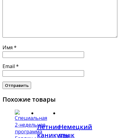
Имя
*
Email
*
Похожие товары
Летние
Немецкий
каникулы
язык