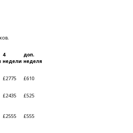
ков.
4
доп
.
и
недели
неделя
£2775
£610
£2435
£525
£2555
£555