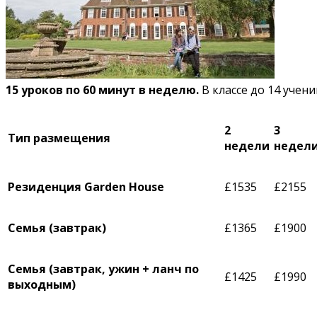
15 уроков по 60 минут в неделю.
В классе до 14 учени
2
3
Тип размещения
недели
недел
Резиденция Garden House
£1535
£2155
Семья (завтрак)
£1365
£1900
Семья (завтрак, ужин + ланч по
£1425
£1990
выходным)