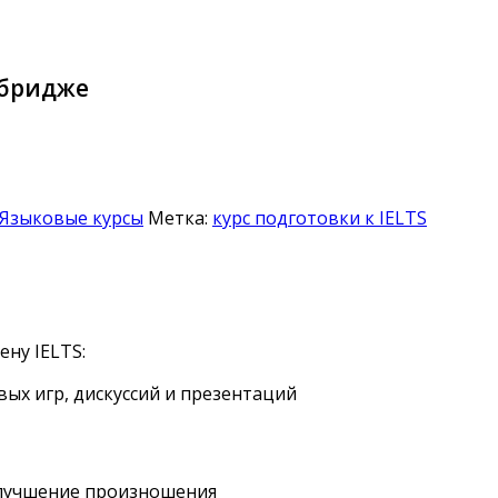
мбридже
Языковые курсы
Метка:
курс подготовки к IELTS
ену IELTS:
ых игр, дискуссий и презентаций
улучшение произношения