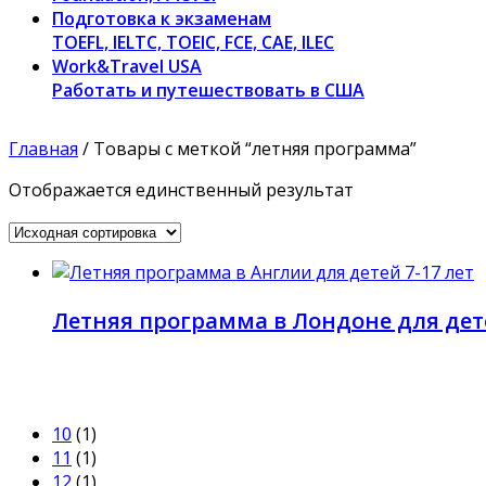
Подготовка к экзаменам
TOEFL, IELTC, TOEIC, FCE, CAE, ILEC
Work&Travel USA
Работать и путешествовать в США
Главная
/ Товары с меткой “летняя программа”
Отображается единственный результат
Летняя программа в Лондоне для дете
10
(1)
11
(1)
12
(1)